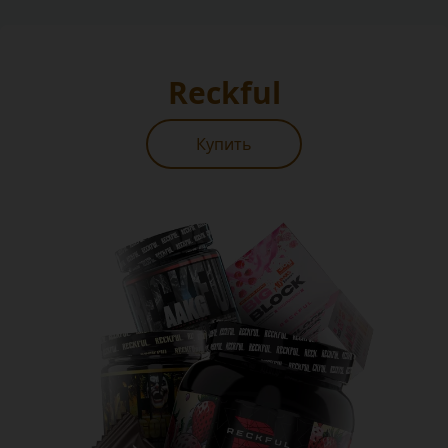
Reckful
Купить