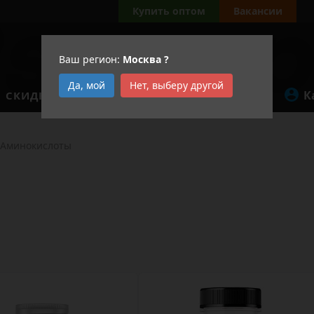
а
Купить оптом
Вакансии
Ваш регион:
Москва
?
Да, мой
Нет, выберу другой
К
СКИДКИ
АКЦИИ
Аминокислоты