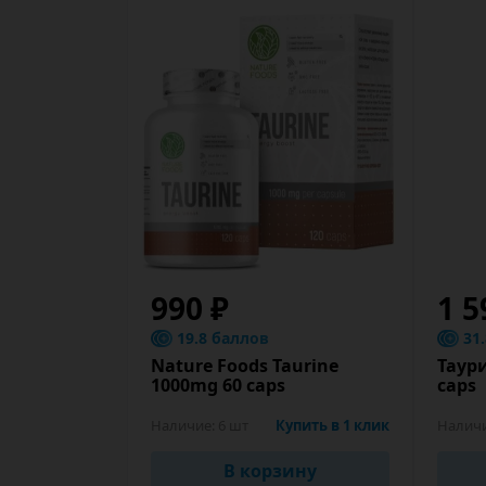
990 ₽
1 5
19.8 баллов
31
Nature Foods Taurine
Таури
1000mg 60 caps
caps
Наличие:
6 шт
Купить в 1 клик
Налич
В корзину