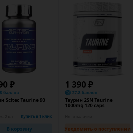
90 ₽
1 390 ₽
.8 баллов
27.8 баллов
н Scitec Taurine 90
Таурин 2SN Taurine
1000mg 120 caps
ие:
2 шт
Купить в 1 клик
Нет в наличии
В корзину
Уведомить
о поступлении