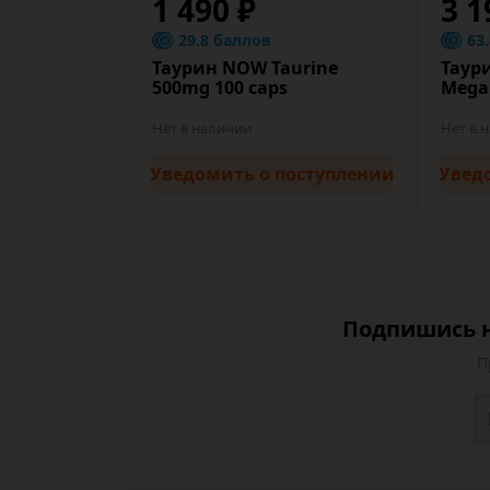
1 490 ₽
3 1
29.8 баллов
63
Таурин NOW Taurine
Таур
500mg 100 caps
Mega 
Нет в наличии
Нет в 
Уведомить
о поступлении
Увед
Подпишись н
П