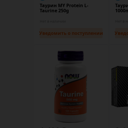
Таурин MY Protein L-
Таур
Taurine 250g
1000m
Нет в наличии
Нет в 
Уведомить
о поступлении
Увед