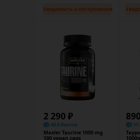
Уведомить
о поступлении
Увед
2 290 ₽
89
45.8 баллов
17
Maxler Taurine 1000 mg
Таури
100 vegan caps
1000m