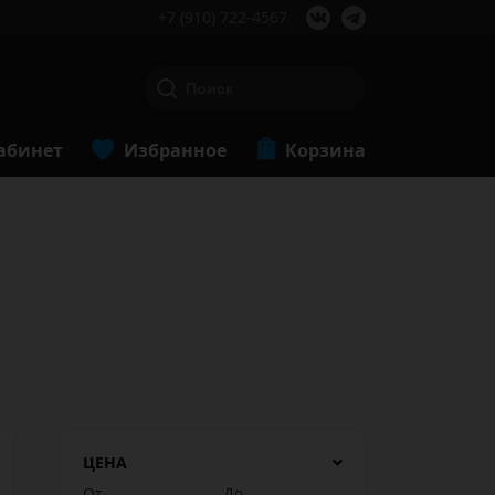
+7 (910) 722-4567
абинет
Избранное
Корзина
ЦЕНА
От
До