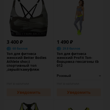
3 400 ₽
1 490 ₽
68 баллов
29.8 баллов
Топ для фитнеса
Топ для фитнеса
женский Better Bodies
женский ProFit Топ-
Athlete shor,t
борцовка гексагоны tb
спортивный топ
012
,серый/камуфляж
Нет в наличии
Нет в наличии
Уведомить
Уведомить