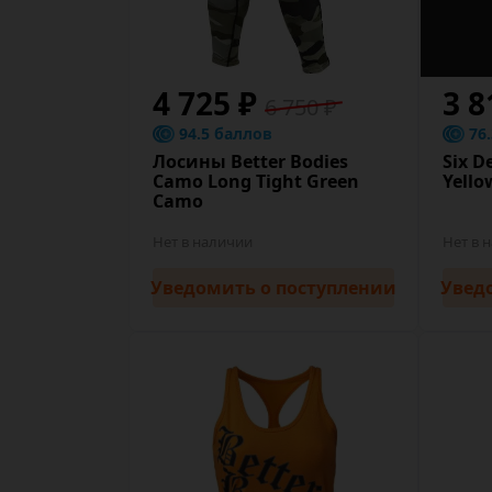
4 725 ₽
3 8
6 750 ₽
94.5 баллов
76
Лосины Better Bodies
Six D
Camo Long Tight Green
Yello
Camo
Нет в наличии
Нет в 
Уведомить
о поступлении
Увед