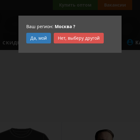
а
Купить оптом
Вакансии
Ваш регион:
Москва
?
Да, мой
Нет, выберу другой
К
СКИДКИ
АКЦИИ