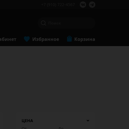
+7 (910) 722-4567
абинет
Избранное
Корзина
ЦЕНА
От
До