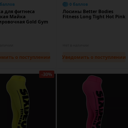
 баллов
0 баллов
а для фитнеса
Лосины Better Bodies
кая Майка
Fitness Long Tight Hot Pink
ировочная Gold Gym
наличии
Нет в наличии
омить
о поступлении
Уведомить
о поступлении
-30%