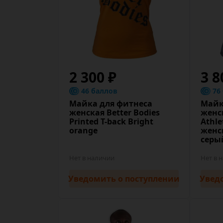
2 300 ₽
3 8
46 баллов
76
Майка для фитнеса
Майк
женская Better Bodies
женск
Printed T-back Bright
Athle
orange
женс
серы
Нет в наличии
Нет в 
Уведомить
о поступлении
Увед