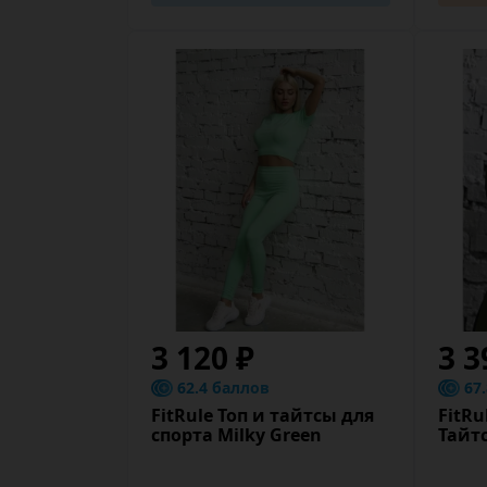
3 120 ₽
3 3
62.4 баллов
67
FitRule Топ и тайтсы для
FitRu
спорта Milky Green
Тайт