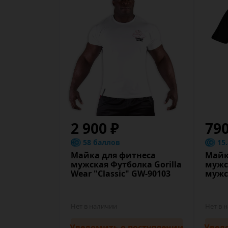
2 900 ₽
79
58 баллов
15
Майка для фитнеса
Майк
мужская Футболка Gorilla
мужс
Wear "Classic" GW-90103
мужс
Нет в наличии
Нет в 
Уведомить
о поступлении
Увед