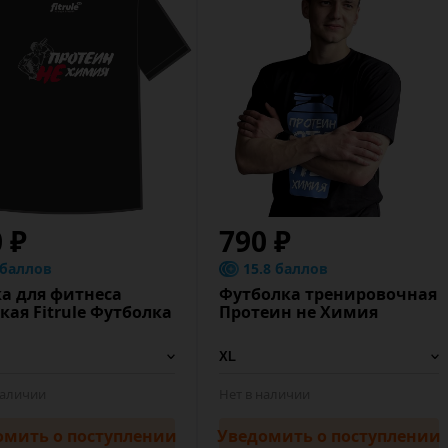
 ₽
790 ₽
 баллов
15.8 баллов
а для фитнеса
Футболка тренировочная
кая Fitrule Футболка
Протеин не Химия
наличии
Нет в наличии
омить
о поступлении
Уведомить
о поступлении