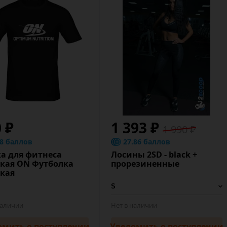
0 ₽
1 393 ₽
1 990 ₽
.8 баллов
27.86 баллов
а для фитнеса
Лосины 2SD - black +
кая ON Футболка
прорезиненные
кая
наличии
Нет в наличии
омить
о поступлении
Уведомить
о поступлении