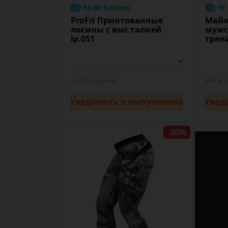
53.06 баллов
19
ProFit Принтованные
Майк
лосины с выс.талией
мужс
lp.051
трен
Нет в наличии
Нет в 
Уведомить
о поступлении
Увед
-30%