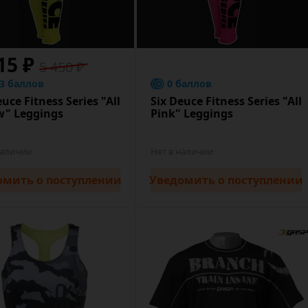
15 ₽
5 450 ₽
.3 баллов
0 баллов
euce Fitness Series "All
Six Deuce Fitness Series "All
w" Leggings
Pink" Leggings
наличии
Нет в наличии
омить
о поступлении
Уведомить
о поступлении