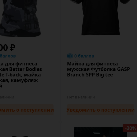
00 ₽
 баллов
0 баллов
а для фитнеса
Майка для фитнеса
ая Better Bodies
мужская Футболка GASP
te T-back, майка
Branch SPP Big tee
кая, камуфляж
й
наличии
Нет в наличии
омить
о поступлении
Уведомить
о поступлении
-30%