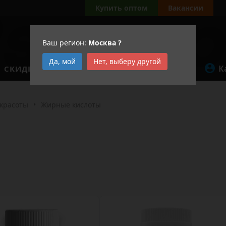
а
Купить оптом
Вакансии
Ваш регион:
Москва
?
Да, мой
Нет, выберу другой
К
СКИДКИ
АКЦИИ
 красоты
•
Жирные кислоты