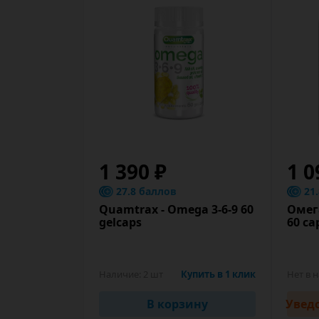
1 390 ₽
1 0
27.8 баллов
21
Quamtrax - Omega 3-6-9 60
Омега
gelcaps
60 ca
Наличие:
2 шт
Купить в 1 клик
Нет в 
В корзину
Увед