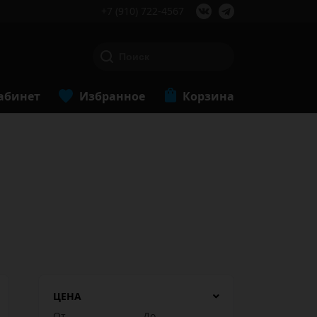
+7 (910) 722-4567
абинет
Избранное
Корзина
ЦЕНА
От
До