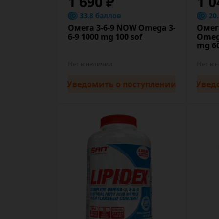
1 690 ₽
1 0
33.8 баллов
20
Омега 3-6-9 NOW Omega 3-
Омег
6-9 1000 mg 100 sof
Omega
mg 60
Нет в наличии
Нет в 
Уведомить
о поступлении
Увед