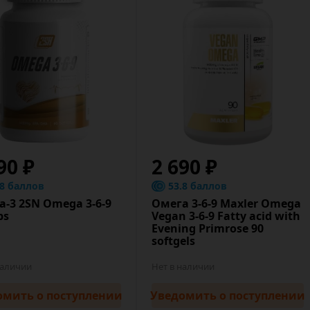
90 ₽
2 690 ₽
.8 баллов
53.8 баллов
-3 2SN Omega 3-6-9
Омега 3-6-9 Maxler Omega
ps
Vegan 3-6-9 Fatty acid with
Evening Primrose 90
softgels
наличии
Нет в наличии
омить
о поступлении
Уведомить
о поступлении