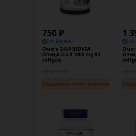
750 ₽
1 3
15 баллов
27
Омега 3-6-9 BIOVEA
Омега
Omega 3-6-9 1000 mg 90
Omega
softgels
softg
Нет в наличии
Нет в 
Уведомить
о поступлении
Увед