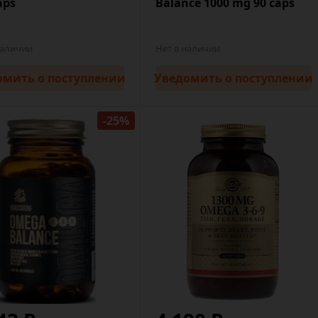
aps
Balance 1000 mg 90 caps
наличии
Нет в наличии
омить
о поступлении
Уведомить
о поступлении
-25%