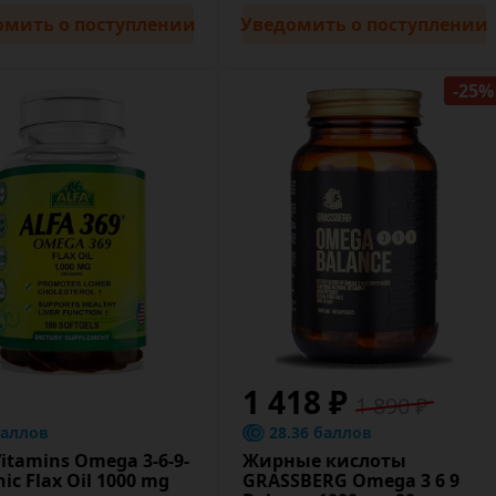
омить
о поступлении
Уведомить
о поступлении
-25%
1 418 ₽
1 890 ₽
баллов
28.36 баллов
Vitamins Omega 3-6-9-
Жирные кислоты
ic Flax Oil 1000 mg
GRASSBERG Omega 3 6 9