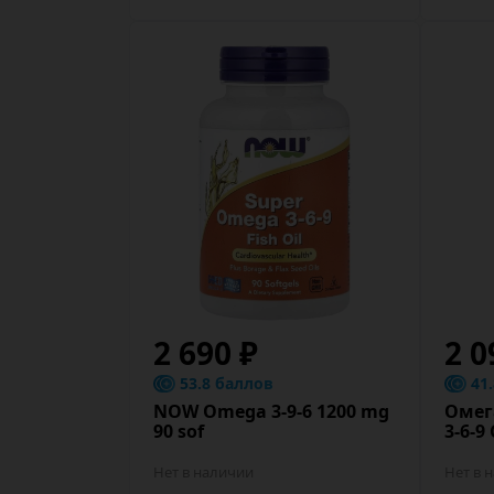
2 690 ₽
2 0
53.8 баллов
41
NOW Omega 3-9-6 1200 mg
Омег
90 sof
3-6-9
Нет в наличии
Нет в 