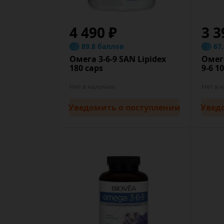
4 490 ₽
3 3
89.8 баллов
67
Омега 3-6-9 SAN Lipidex
Омег
180 caps
9-6 1
Нет в наличии
Нет в 
Уведомить
о поступлении
Увед