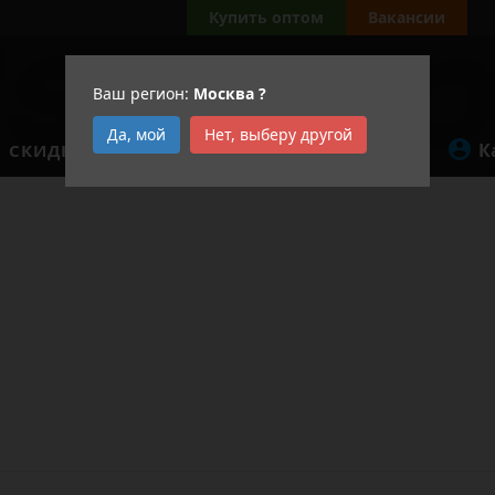
а
Купить оптом
Вакансии
Ваш регион:
Москва
?
Да, мой
Нет, выберу другой
К
СКИДКИ
АКЦИИ