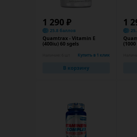
1 290 ₽
1 2
25.8 баллов
25
Quamtrax - Vitamin E
Quamt
(400iu) 60 sgels
(1000
Наличие:
6 шт
Купить в 1 клик
Налич
В корзину