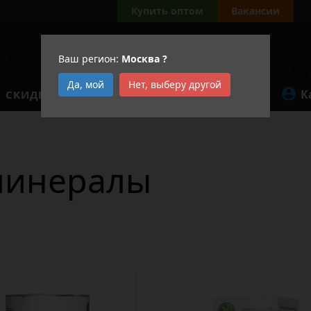
а
Купить оптом
Вакансии
Ваш регион:
Москва
?
Да, мой
Нет, выберу другой
К
СКИДКИ
АКЦИИ
минералы