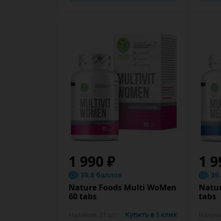
1 990 ₽
1 9
39.8 баллов
39
Nature Foods Multi WoMen
Natur
60 tabs
tabs
Наличие:
21 шт
Купить в 1 клик
Налич