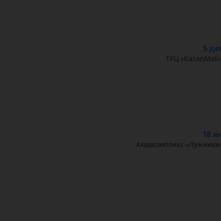
5 де
ТРЦ «KazanMall»
18 я
Аквакомплекс «Лужники»