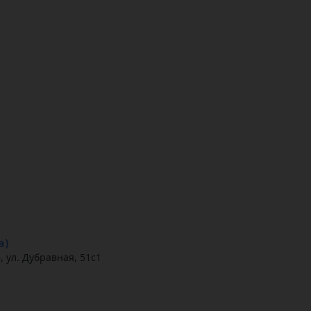
а)
 ул. Дубравная, 51с1