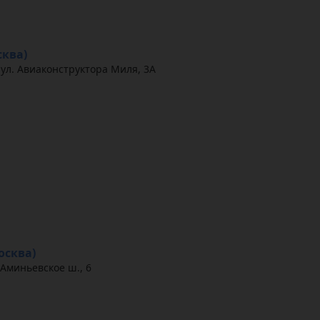
сква)
ул. Авиаконструктора Миля, 3А
осква)
 Аминьевское ш., 6