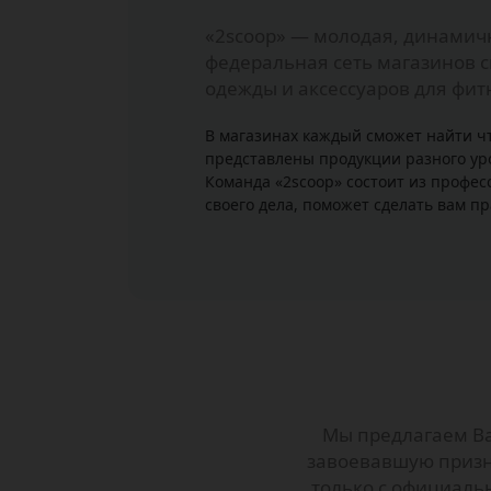
«2scoop» — молодая, динами
федеральная сеть магазинов с
одежды и аксессуаров для фит
В магазинах каждый сможет найти что
представлены продукции разного ур
Команда «2scoop» состоит из профес
своего дела, поможет сделать вам п
Мы предлагаем В
завоевавшую призн
только с официаль