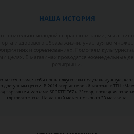
НАША ИСТОРИЯ
относительно молодой возраст компании, мы активн
орта и здорового образа жизни, участвуя во множе
роприятиях и соревнованиях. Помогаем культуриста
ми целях. В магазинах проводятся еженедельные дег
розыгрыши.
лючается в том, чтобы наши покупатели получали лучшую, кач
о доступным ценам. В 2014 открыт первый магазин в ТРЦ «Макси
од торговыми марками SPORTPIT67 и 2Scoop, последняя зареги
торгового знака. На данный момент открыто 33 магазина.