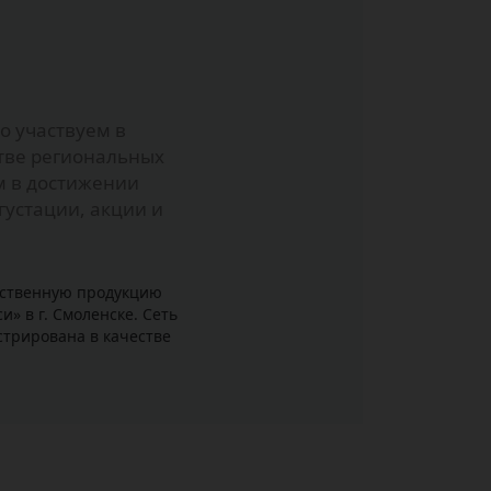
о участвуем в
стве региональных
м в достижении
устации, акции и
ественную продукцию
» в г. Смоленске. Сеть
стрирована в качестве