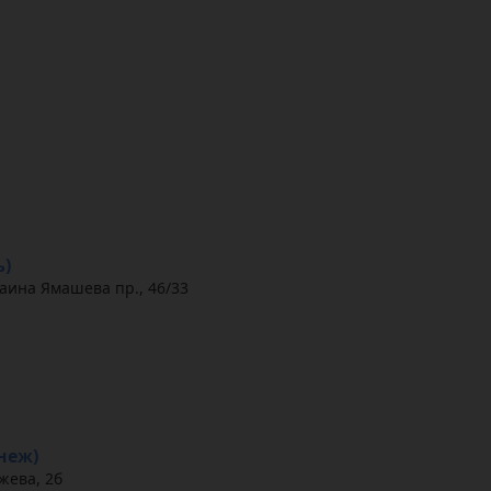
ь)
саина Ямашева пр., 46/33
онеж)
жева, 2б