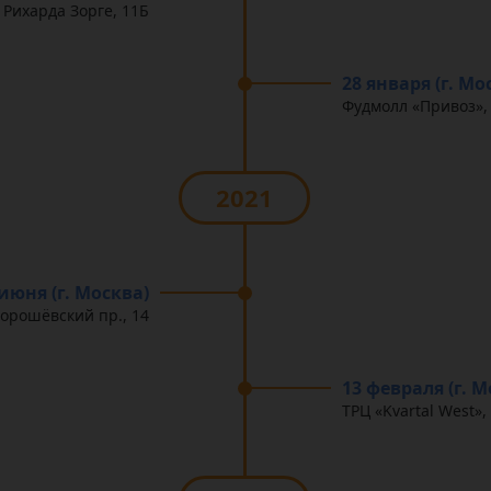
 Рихарда Зорге, 11Б
28 января (г. Мо
Фудмолл «Привоз», 
2021
 июня (г. Москва)
Хорошёвский пр., 14
13 февраля (г. М
ТРЦ «Kvartal West»,