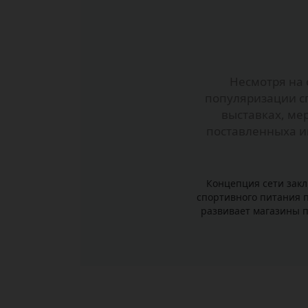
Несмотря на 
популяризации сп
выставках, ме
поставленныхa и
Концепция сети зак
спортивного питания п
развивает магазины п