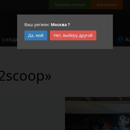
а
Купить оптом
Вакансии
Ваш регион:
Москва
?
Да, мой
Нет, выберу другой
К
СКИДКИ
АКЦИИ
2scoop»