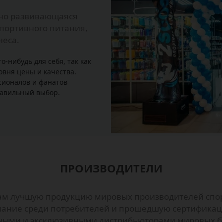
чно развивающаяся
портивного питания,
неса.
-нибудь для себя, так как
овня цены и качества.
сионалов и фанатов
равильный выбор.
ПРОИЗВОДИТЕЛИ
ам лучшую продукцию мировых производителей спор
ание среди потребителей и прошедшую сертификаци
ными и эксклюзивными дистрибьюторами мировых бр