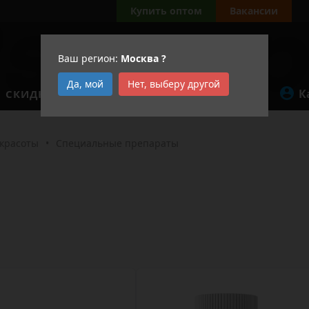
а
Купить оптом
Вакансии
Ваш регион:
Москва
?
Да, мой
Нет, выберу другой
К
СКИДКИ
АКЦИИ
 красоты
•
Специальные препараты