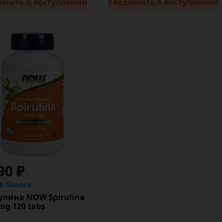
омить
о поступлении
Уведомить
о поступлении
90 ₽
.8 баллов
улина NOW Spirulina
mg 120 tabs