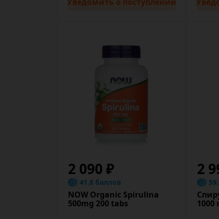
Уведомить
о поступлении
Увед
2 090 ₽
2 9
41.8 баллов
59
NOW Organic Spirulina
Спир
500mg 200 tabs
1000 