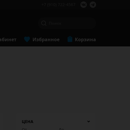
+7 (910) 722-4567
абинет
Избранное
Корзина
ЦЕНА
От
До