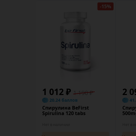
-15%
1 012 ₽
2 0
1 190 ₽
20.24 баллов
41
Спирулина BeFirst
Спир
Spirulina 120 tabs
500mg
Нет в наличии
Нет в 