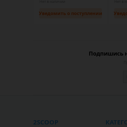
Нет в наличии
Нет в 
Уведомить
о поступлении
Увед
Подпишись н
П
2SCOOP
КАТЕГ