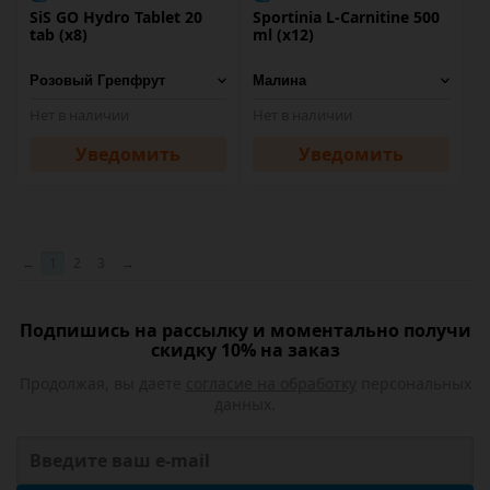
SiS GO Hydro Tablet 20
Sportinia L-Carnitine 500
tab (х8)
ml (х12)
Нет в наличии
Нет в наличии
Уведомить
Уведомить
←
1
2
3
→
Подпишись на рассылку и моментально получи
скидку 10% на заказ
Продолжая, вы даете
согласие на обработку
персональных
данных.