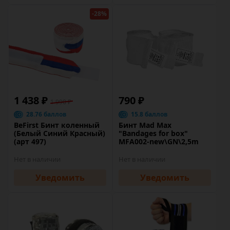
-28%
1 438 ₽
790 ₽
1 990 ₽
28.76 баллов
15.8 баллов
BeFirst Бинт коленный
Бинт Mad Max
(Белый Синий Красный)
"Bandages for box"
(арт 497)
MFA002-new\GN\2,5m
Нет в наличии
Нет в наличии
Уведомить
Уведомить