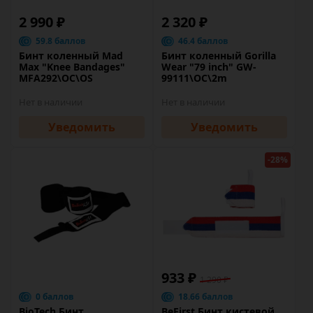
2 990 ₽
2 320 ₽
59.8 баллов
46.4 баллов
Бинт коленный Mad
Бинт коленный Gorilla
Max "Knee Bandages"
Wear "79 inch" GW-
MFA292\OC\OS
99111\OC\2m
Нет в наличии
Нет в наличии
Уведомить
Уведомить
-28%
933 ₽
1 290 ₽
0 баллов
18.66 баллов
BioTech Бинт
BeFirst Бинт кистевой