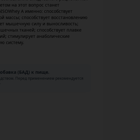
етом на этот вопрос станет
ISOWhey А именно: способствует
й массы; способствует восстановлению
ает мышечную силу и выносливость;
шечных тканей; способствует плавке
й; стимулирует анаболические
ю систему.
обавка (БАД) к пище.
едством. Перед применением рекомендуется
.