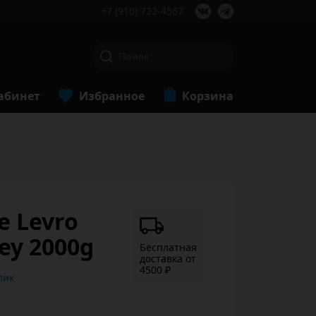
+7 (910) 722-4567
абинет
Избранное
Корзина
e Levro
hey 2000g
Бесплатная
доставка от
4500 ₽
ь в 1 клик