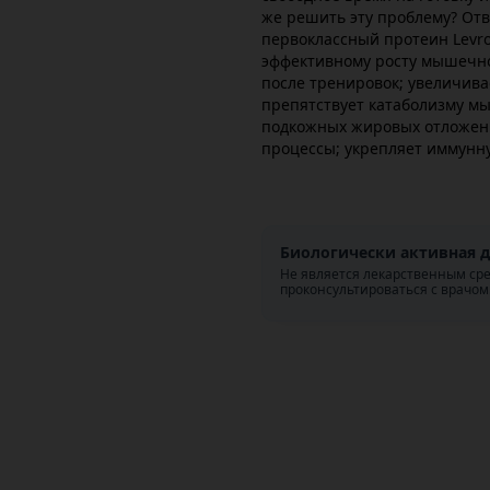
же решить эту проблему? Отв
первоклассный протеин Levro
эффективному росту мышечно
после тренировок; увеличив
препятствует катаболизму мы
подкожных жировых отложени
процессы; укрепляет иммунну
Биологически активная д
Не является лекарственным ср
проконсультироваться с врачом