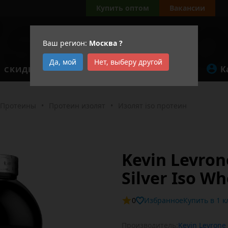
а
Купить оптом
Вакансии
Ваш регион:
Москва
?
Да, мой
Нет, выберу другой
К
СКИДКИ
АКЦИИ
Протеины
•
Протеин изолят
•
Изолят iso протеин
Kevin Levron
Silver Iso W
0
Избранное
Купит
Производитель:
Kevin Levrone