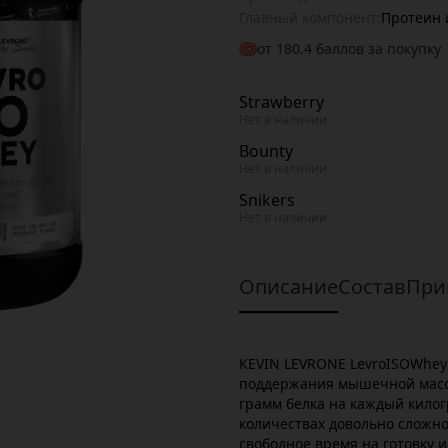
Главный компонент:
Протеин 
от
180.4
баллов за покупку
Strawberry
Нет в наличии
Bounty
Нет в наличии
Snikers
Нет в наличии
Описание
Состав
При
KEVIN LEVRONE LevroISOWhey:
поддержания мышечной массы
грамм белка на каждый килог
количествах довольно сложно.
свободное время на готовку 