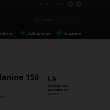
+7 (910) 722-4567
абинет
Избранное
Корзина
lanine 150
Бесплатная
доставка от
4500 ₽
ь в 1 клик