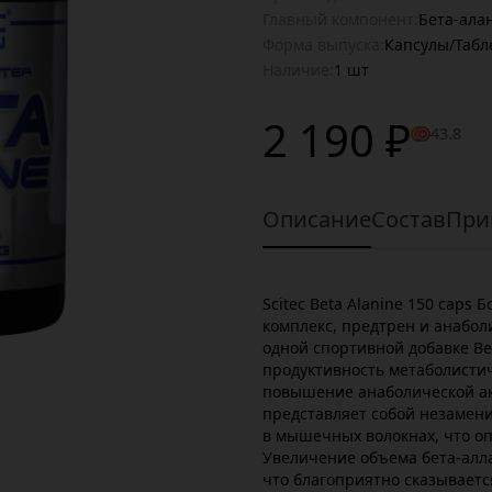
Главный компонент:
Бета-ала
Форма выпуска:
Капсулы/Табл
Наличие:
1 шт
2 190 ₽
43.8
Описание
Состав
При
Scitec Beta Alanine 150 caps
комплекс, предтрен и анаболи
одной спортивной добавке Be
продуктивность метаболисти
повышение анаболической ак
представляет собой незамен
в мышечных волокнах, что оп
Увеличение объема бета-алл
что благоприятно сказываетс