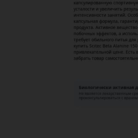
капсулированную спортивную
усталости и увеличить резул
интенсивности занятий. Особ
капсульная формула, гарант
продукта. Активное вещество
побочных эффектов, а испол
требует обильного питья для
купить Scitec Beta Alanine 1
привлекательной цене. Есть 
забрать товар самостоятельн
Биологически активная д
Не является лекарственным ср
проконсультироваться с врачом