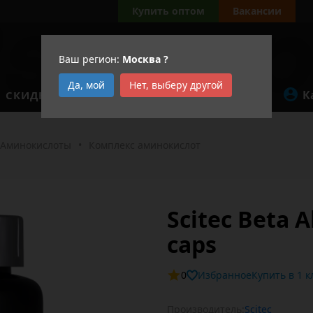
а
Купить оптом
Вакансии
Ваш регион:
Москва
?
Да, мой
Нет, выберу другой
К
СКИДКИ
АКЦИИ
Аминокислоты
•
Комплекс аминокислот
Scitec Beta A
caps
0
Избранное
Купит
Производитель:
Scitec