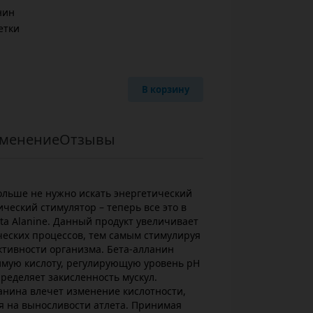
нин
етки
В корзину
менение
Отзывы
 Больше не нужно искать энергетический
ческий стимулятор – теперь все это в
ta Alanine. Данный продукт увеличивает
ческих процессов, тем самым стимулируя
тивности организма. Бета-алланин
имую кислоту, регулирующую уровень рН
ределяет закисленность мускул.
анина влечет изменение кислотности,
я на выносливости атлета. Принимая