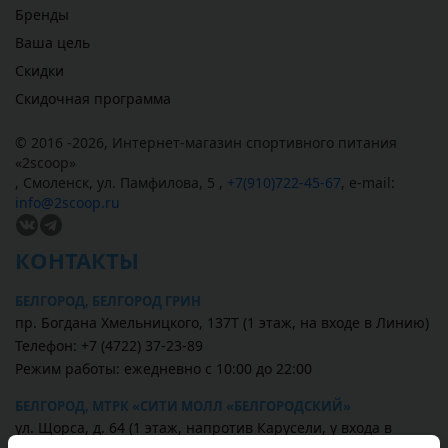
Бренды
Ваша цель
Скидки
Скидочная программа
© 2016 -2026,
Интернет-магазин спортивного питания
«
2scoop
»
,
Смоленск
,
ул. Памфилова, 5
,
+7(910)722-45-67
,
e-mail:
info@2scoop.ru
КОНТАКТЫ
БЕЛГОРОД, БЕЛГОРОД ГРИН
пр. Богдана Хмельницкого, 137Т (1 этаж, на входе в Линию)
Телефон: +7 (4722) 37-23-89
Режим работы: ежедневно с 10:00 до 22:00
БЕЛГОРОД, МТРК «СИТИ МОЛЛ «БЕЛГОРОДСКИЙ»
ул. Щорса, д. 64 (1 этаж, напротив Карусели, у входа в