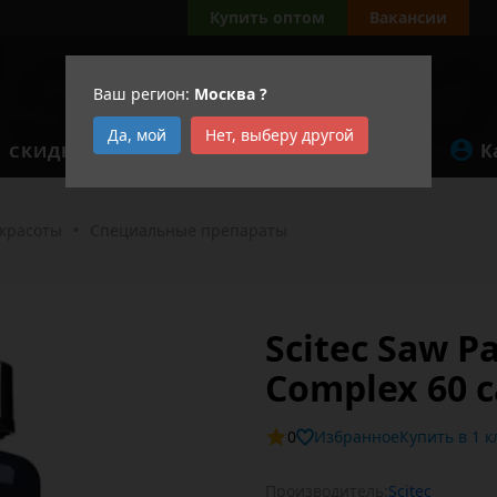
а
Купить оптом
Вакансии
Ваш регион:
Москва
?
Да, мой
Нет, выберу другой
К
СКИДКИ
АКЦИИ
 красоты
•
Специальные препараты
Scitec Saw P
Complex 60 c
0
Избранное
Купит
Производитель:
Scitec