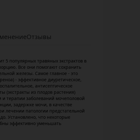
менение
Отзывы
ит 5 популярных травяных экстрактов в
порцию. Все они помогают сохранить
ельной железы. Самое главное - это
реноа) - эффективное диуретическое,
спалительное, антисептическое
ты (экстракты из плодов растения)
 и терапии заболеваний мочеполовой
ции, задержке мочи, в качестве
при лечении патологии предстательной
до. Установлено, что некоторые
обны эффективно уменьшать