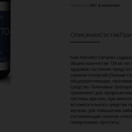
Наличие:
Нет в наличии
Описание
Состав
При
Saw Palmetto Complex содерж
общем количестве 730 мг на 
здоровое состояние предстат
сереноа ползучий (Пальма Се
общеукрепляющее, противово
средство. Галеновые препара
применяют для профилактики
системы мужчин, при импотен
вспомогательного средства 
железы, для повышения либи
составляющие серенои спос
гиперплазию простаты.