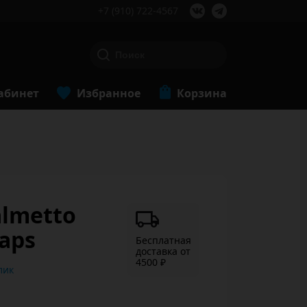
+7 (910) 722-4567
абинет
Избранное
Корзина
almetto
aps
Бесплатная
доставка от
4500 ₽
ь в 1 клик