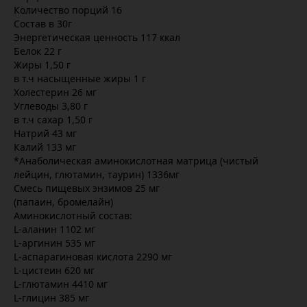
Количество порций 16
Состав в 30г
Энергетическая ценность 117 ккал
Белок 22 г
Жиры 1,50 г
в т.ч насыщенные жиры 1 г
Холестерин 26 мг
Углеводы 3,80 г
в т.ч сахар 1,50 г
Натрий 43 мг
Калий 133 мг
*Анаболическая аминокислотная матрица (чистый
лейцин, глютамин, таурин) 1336мг
Смесь пищевых энзимов 25 мг
(папаин, бромелайн)
Аминокислотный состав:
L-аланин 1102 мг
L-аргинин 535 мг
L-аспарагиновая кислота 2290 мг
L-цистеин 620 мг
L-глютамин 4410 мг
L-глицин 385 мг