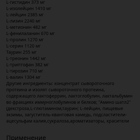
L-гистидин 373 мг
L-изолейцин 1410 мг
L-лейцин 2385 мг
L-лизин 2240 мг
L-метионин 482 мг
L-фенилаланин 670 мг
L-пролин 1270 мг
L-серин 1120 мг
Таурин 255 мг
L-треонин 1442 мг
L-триптофан 382 мг
L-тирозин 710 мг
L-валин 1304 мг
Другие ингредиенты: концентрат сывороточного
протеина и изолят сывороточного протеина,
содержащего лактоферрин, лактоглобулин, лактальбумин
во фракциях иммуноглобулинов и белков; "Амино шатл2"
(декстроза,L-глютамином,таурин; L-лейцин, пищевые
экзимы, загуститель-квантовая камедь, подсластители-
ацесульфам калия,сукралоза,ароматизаторы, красители